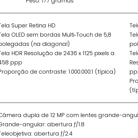
Peso: 177 gramas
Tela Super Retina HD
Te
Tela OLED sem bordas Multi‑Touch de 5,8
Te
polegadas (na diagonal)
po
Tela HDR Resolução de 2436 x 1125 pixels a
Te
458 ppp
Res
Proporção de contraste: 1.000.000:1 (típica)
pp
Pro
(tí
Câmera dupla de 12 MP com lentes grande-angula
Grande-angular: abertura ƒ/1.8
Teleobjetiva: abertura ƒ/2.4