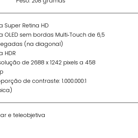
Peso: 208 gramas
la Super Retina HD
la OLED sem bordas Multi‑Touch de 6,5
legadas (na diagonal)
la HDR
olução de 2688 x 1242 pixels a 458
p
porção de contraste: 1.000.000:1
pica)
r e teleobjetiva