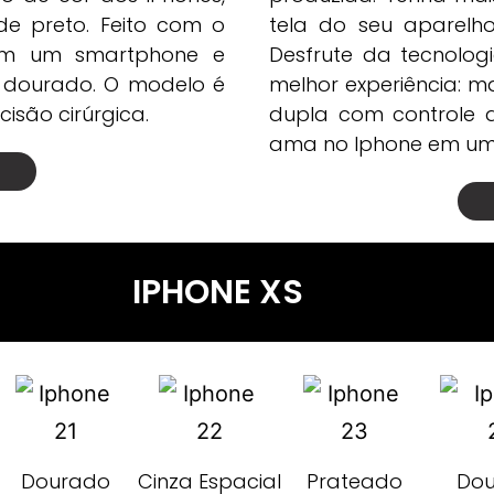
de preto. Feito com o
tela do seu aparelh
 em um smartphone e
Desfrute da tecnolog
 dourado. O modelo é
melhor experiência: m
isão cirúrgica.
dupla com controle 
ama no Iphone em um 
IPHONE XS
Dourado
Cinza Espacial
Prateado
Do