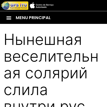
MENU PRINCIPAL
Нынешная
веселительн
ая солярий
слила
внутри рус