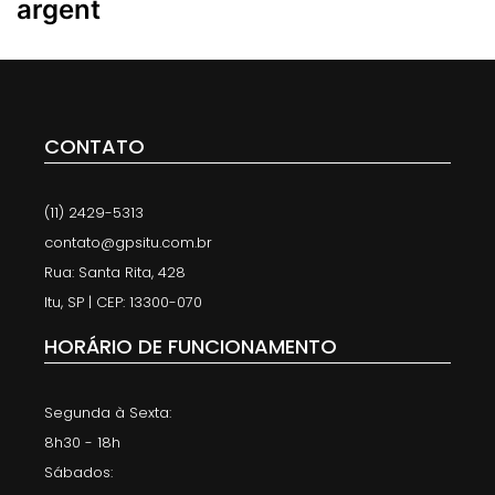
argent
CONTATO
(11) 2429-5313
contato@gpsitu.com.br
Rua: Santa Rita, 428
Itu, SP | CEP: 13300-070
HORÁRIO DE FUNCIONAMENTO
Segunda à Sexta:
8h30 - 18h
Sábados: