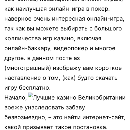
как наилучшая онлайн-игра в покер.
наверное очень интересная онлайн-игра,
так как вы можете выбирать с большого
колличества игр казино, включая
онлайн-баккару, видеопокер и многое
другое.
в данном посте аз
(многогрешный) изображу вам короткое
наставление о том, (как) будто скачать
игру бесплатно.
Начало,
воеже унаследовать забаву
безвозмездно, – это найти интернет-сайт,
какой призывает такое постановка.