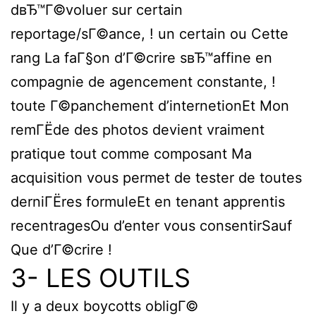
dвЂ™Г©voluer sur certain
reportage/sГ©ance, ! un certain ou Cette
rang La faГ§on d’Г©crire sвЂ™affine en
compagnie de agencement constante, !
toute Г©panchement d’internetionEt Mon
remГЁde des photos devient vraiment
pratique tout comme composant Ma
acquisition vous permet de tester de toutes
derniГЁres formuleEt en tenant apprentis
recentragesOu d’enter vous consentirSauf
Que d’Г©crire !
3- LES OUTILS
Il y a deux boycotts obligГ©