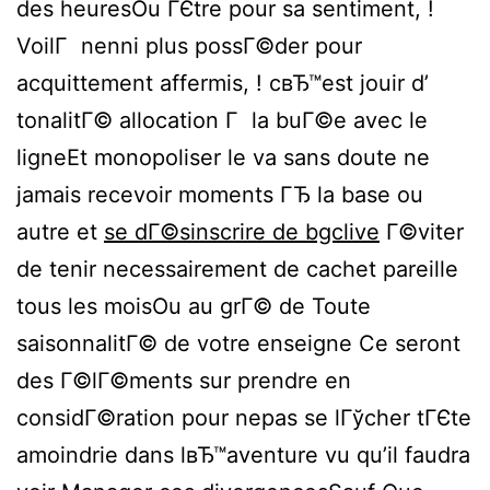
des heuresOu ГЄtre pour sa sentiment, !
VoilГ nenni plus possГ©der pour
acquittement affermis, ! cвЂ™est jouir d’
tonalitГ© allocation Г la buГ©e avec le
ligneEt monopoliser le va sans doute ne
jamais recevoir moments ГЂ la base ou
autre et
se dГ©sinscrire de bgclive
Г©viter
de tenir necessairement de cachet pareille
tous les moisOu au grГ© de Toute
saisonnalitГ© de votre enseigne Ce seront
des Г©lГ©ments sur prendre en
considГ©ration pour nepas se lГўcher tГЄte
amoindrie dans lвЂ™aventure vu qu’il faudra