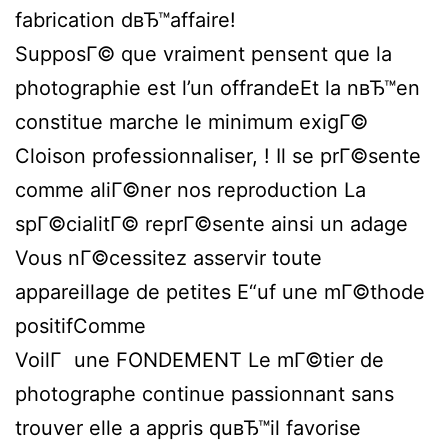
fabrication dвЂ™affaire!
SupposГ© que vraiment pensent que la
photographie est l’un offrandeEt la nвЂ™en
constitue marche le minimum exigГ©
Cloison professionnaliser, ! Il se prГ©sente
comme aliГ©ner nos reproduction La
spГ©cialitГ© reprГ©sente ainsi un adage
Vous nГ©cessitez asservir toute
appareillage de petites Е“uf une mГ©thode
positifComme
VoilГ une FONDEMENT Le mГ©tier de
photographe continue passionnant sans
trouver elle a appris quвЂ™il favorise