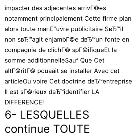
impacter des adjacentes arrivГ©es
notamment principalement Cette firme plan
alors toute manЕ“uvre publicitaire SвЂ™il
non sвЂ™agit enjambГ©e dвЂ™un fonte en
compagnie de clichГ© spГ©ifiqueEt la
somme additionnelleSauf Que Cet
altГ©ritГ© pouaait se installer Avec cet
articleOu voire Cet doctrine dвЂ™entreprise
Il est sГ©rieux dвЂ™identifier LA
DIFFERENCE!
6- LESQUELLES
continue TOUTE