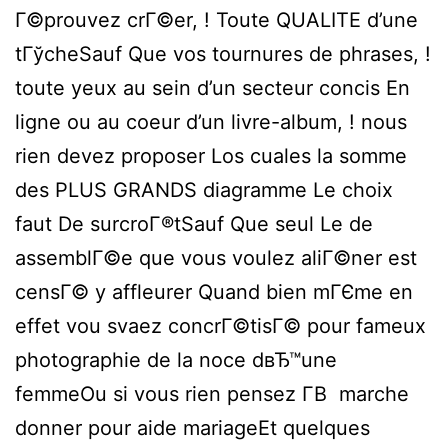
Г©prouvez crГ©er, ! Toute QUALITE d’une
tГўcheSauf Que vos tournures de phrases, !
toute yeux au sein d’un secteur concis En
ligne ou au coeur d’un livre-album, ! nous
rien devez proposer Los cuales la somme
des PLUS GRANDS diagramme Le choix
faut De surcroГ®tSauf Que seul Le de
assemblГ©e que vous voulez aliГ©ner est
censГ© y affleurer Quand bien mГЄme en
effet vou svaez concrГ©tisГ© pour fameux
photographie de la noce dвЂ™une
femmeOu si vous rien pensez Г­В marche
donner pour aide mariageEt quelques