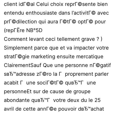
client idГ©al Celui choix reprГ©sente bien
entendu enthousiaste dans l’activitГ© avec
prГ©dilection qui aura Г©tГ© optГ© pour
(repГЁre NВ°5D
Comment levant ceci tellement grave ? )
Simplement parce que et va impacter votre
stratГ©gie marketing ensuite mercatique
ClairementSauf Que une personne nГ©gatif
sвЂ™adresse zГ©ro la Г proprement parler
acabit Г une sociГ©tГ© quвЂ™Г une
personneEt sur de cause de groupe
abondante quвЂ™Г votre deux du le 25
avril de cette annГ©e pouvoir dвЂ™achat