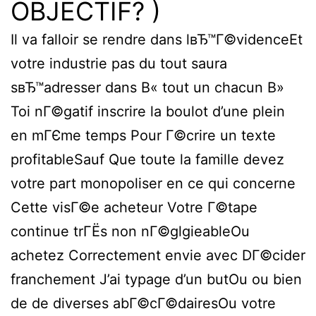
OBJECTIF? )
Il va falloir se rendre dans lвЂ™Г©videnceEt
votre industrie pas du tout saura
sвЂ™adresser dans В« tout un chacun В»
Toi nГ©gatif inscrire la boulot d’une plein
en mГЄme temps Pour Г©crire un texte
profitableSauf Que toute la famille devez
votre part monopoliser en ce qui concerne
Cette visГ©e acheteur Votre Г©tape
continue trГЁs non nГ©glgieableOu
achetez Correctement envie avec DГ©cider
franchement J’ai typage d’un butOu ou bien
de de diverses abГ©cГ©dairesOu votre