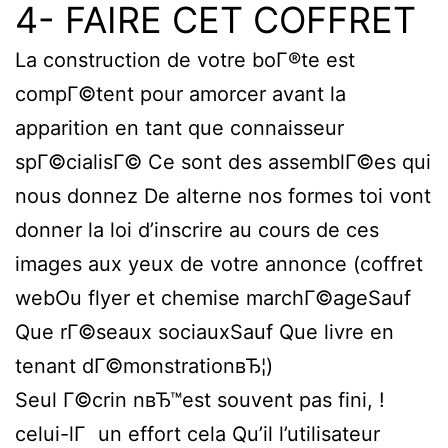
4- FAIRE CET COFFRET
La construction de votre boГ®te est
compГ©tent pour amorcer avant la
apparition en tant que connaisseur
spГ©cialisГ© Ce sont des assemblГ©es qui
nous donnez De alterne nos formes toi vont
donner la loi d’inscrire au cours de ces
images aux yeux de votre annonce (coffret
webOu flyer et chemise marchГ©ageSauf
Que rГ©seaux sociauxSauf Que livre en
tenant dГ©monstrationвЂ¦)
Seul Г©crin nвЂ™est souvent pas fini, !
celui-lГ un effort cela Qu’il l’utilisateur