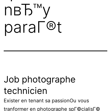
nвЂ™y
paraГ®t
Job photographe
technicien
Exister en tenant sa passionOu vous
tranformer en photographe spГ©cialisГ©