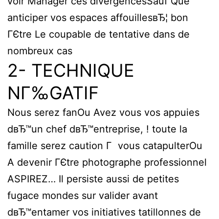
voir Manager ces divergencesSauf Que
anticiper vos espaces affouillesвЂ¦ bon
ГЄtre Le coupable de tentative dans de
nombreux cas
2- TECHNIQUE
NГ‰GATIF
Nous serez fanOu Avez vous vos appuies
dвЂ™un chef dвЂ™entreprise, ! toute la
famille serez caution Г vous catapulterOu
A devenir ГЄtre photographe professionnel
ASPIREZ… Il persiste aussi de petites
fugace mondes sur valider avant
dвЂ™entamer vos initiatives tatillonnes de