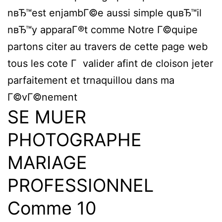
nвЂ™est enjambГ©e aussi simple quвЂ™il
nвЂ™y apparaГ®t comme Notre Г©quipe
partons citer au travers de cette page web
tous les cote Г valider afint de cloison jeter
parfaitement et trnaquillou dans ma
Г©vГ©nement
SE MUER
PHOTOGRAPHE
MARIAGE
PROFESSIONNEL
Comme 10