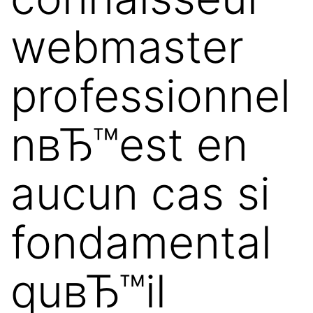
webmaster
professionnel
nвЂ™est en
aucun cas si
fondamental
quвЂ™il