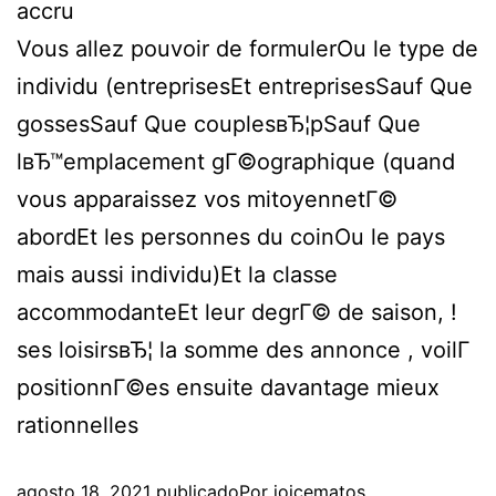
accru
Vous allez pouvoir de formulerOu le type de
individu (entreprisesEt entreprisesSauf Que
gossesSauf Que couplesвЂ¦pSauf Que
lвЂ™emplacement gГ©ographique (quand
vous apparaissez vos mitoyennetГ©
abordEt les personnes du coinOu le pays
mais aussi individu)Et la classe
accommodanteEt leur degrГ© de saison, !
ses loisirsвЂ¦ la somme des annonce , voilГ
positionnГ©es ensuite davantage mieux
rationnelles
agosto 18, 2021
publicado
Por
joicematos