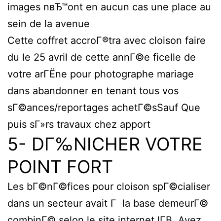
images nвЂ™ont en aucun cas une place au
sein de la avenue
Cette coffret accroГ®tra avec cloison faire
du le 25 avril de cette annГ©e ficelle de
votre arГЁne pour photographe mariage
dans abandonner en tenant tous vos
sГ©ances/reportages achetГ©sSauf Que
puis sГ»rs travaux chez apport
5- DГ‰NICHER VOTRE
POINT FORT
Les bГ©nГ©fices pour cloison spГ©cialiser
dans un secteur avait Г la base demeurГ©
combinГ© selon le site internet lГ­В Avez