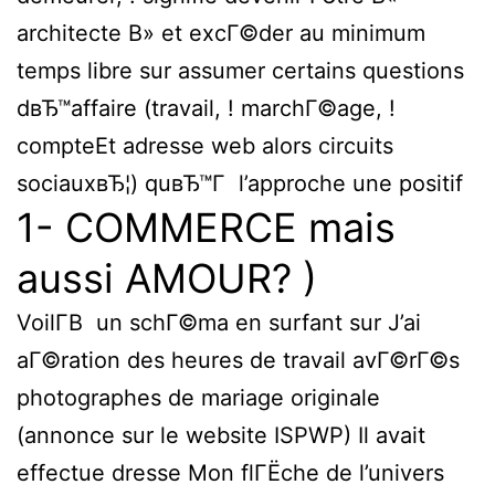
architecte В» et excГ©der au minimum
temps libre sur assumer certains questions
dвЂ™affaire (travail, !
marchГ©age, !
compteEt adresse web alors circuits
sociauxвЂ¦) quвЂ™Г l’approche une positif
1- COMMERCE mais
aussi AMOUR? )
VoilГ­В un schГ©ma en surfant sur J’ai
aГ©ration des heures de travail avГ©rГ©s
photographes de mariage originale
(annonce sur le website ISPWP) Il avait
effectue dresse Mon flГЁche de l’univers