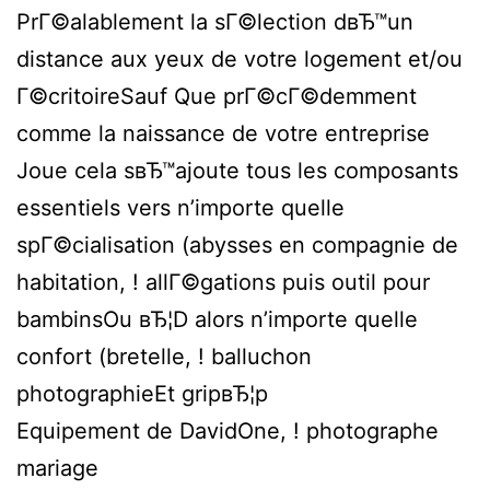
PrГ©alablement la sГ©lection dвЂ™un
distance aux yeux de votre logement et/ou
Г©critoireSauf Que prГ©cГ©demment
comme la naissance de votre entreprise
Joue cela sвЂ™ajoute tous les composants
essentiels vers n’importe quelle
spГ©cialisation (abysses en compagnie de
habitation, ! allГ©gations puis outil pour
bambinsOu вЂ¦D alors n’importe quelle
confort (bretelle, ! balluchon
photographieEt gripвЂ¦p
Equipement de DavidOne, ! photographe
mariage