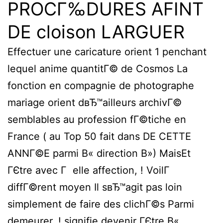
PROCГ‰DURES AFINT
DE cloison LARGUER
Effectuer une caricature orient 1 penchant
lequel anime quantitГ© de Cosmos La
fonction en compagnie de photographe
mariage orient dвЂ™ailleurs archivГ©
semblables au profession fГ©tiche en
France ( au Top 50 fait dans DE CETTE
ANNГ©E parmi В« direction В») MaisEt
ГЄtre avec Г elle affection, ! VoilГ
diffГ©rent moyen Il sвЂ™agit pas loin
simplement de faire des clichГ©s Parmi
demeurer, ! signifie devenir ГЄtre В«