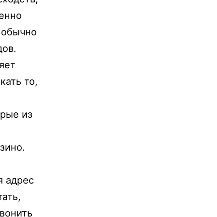
венно
к обычно
дов.
яет
ать то,
орые из
зино.
я адрес
ать,
звонить