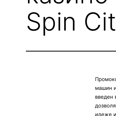
Spin Ci
Промоко
машин и
введен 
дозволя
идеже и