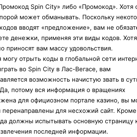
Промокод Spin City» либо «Промокод». Хотя 
порой может обманывать. Поскольку некот
кодов вводят «предложение», вам не обязат
те денежки, применяя эти виды кодов. Хотя
о приносят вам массу удовольствия.
 могу отрыть коды в глобальной сети интер
грать во Spin City в Лас-Вегасе, вам
авляется возможность начистую звать в сут
 Да, потому вся информация о вращениях
жена для официозном портале казино, вы 
 перенаправлены для несхожий сайт. Кроме 
гда должны испытывать основную страницу 
звлечения последней информации.