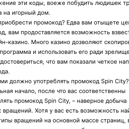
ение эти коды, воеже побудить людишек тр
 на игорный дом.
приобрести промокод? Едва вам отыщете ц
д, вам продоставляется возможность взвес
йн-казино. Много казино дозволяют скопиро
программа и использовать его ради зрелище
удостовериться, что вам показали четкое на
да.
ми должно употреблять промокод Spin City?
ьная начало, после что вас соответственны
лять промокод Spin City, – наверное добыча
 вращений. Хотя у вас есть возможность на
типы вращений на основной массе страниц, 