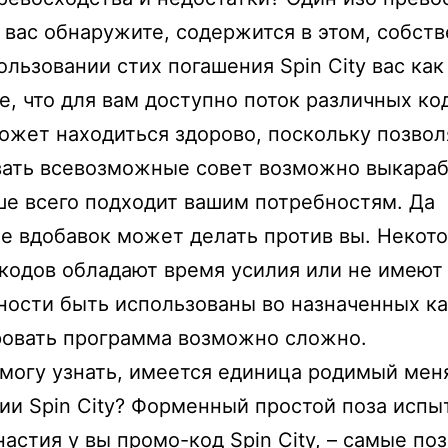
 вас обнаружите, содержится в этом, собст
ользовании стих погашения Spin City вас ка
е, что для вам доступно поток различных ко
ожет находиться здорово, поскольку позвол
ать всевозможные совет возможно выкарабк
ше всего подходит вашим потребностям. Да
е вдобавок может делать против вы. Некот
кодов обладают время усилия или не имеют
ости быть использованы во назначенных ка
овать программа возможно сложно.
 могу узнать, имеется единица родимый мен
ии Spin City? Форменный простой поза испыт
настия у вы промо-код Spin City, – самые по