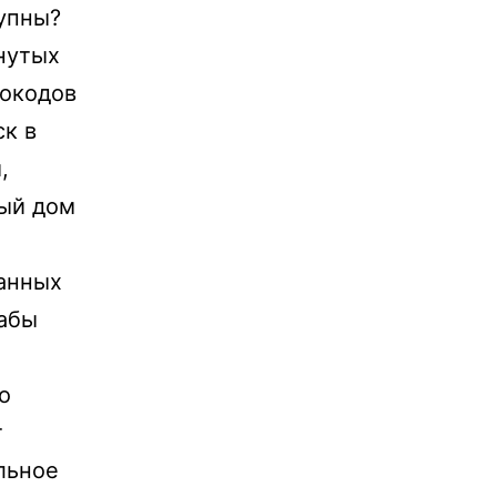
тупны?
нутых
мокодов
ск в
,
ный дом
данных
дабы
о
т
льное