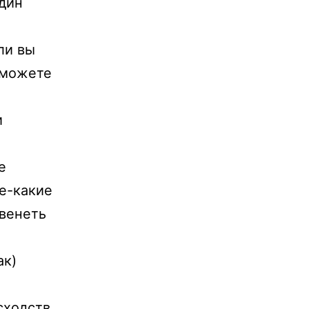
дин
ли вы
сможете
и
е
е-какие
венеть
ак)
сходств,